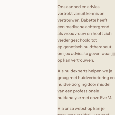
k
Ons aanbod en advies
,
vertrekt vanuit kennis en
s
vertrouwen. Babette heeft
e
een medische achtergrond
r
als vroedvrouw en heeft zich
u
verder geschoold tot
m
epigenetisch huidtherapeut,
,
om jou advies te geven waar jij
p
op kan vertrouwen.
a
Als huidexperts helpen we je
r
graag met huidverbetering en
f
huidverzorging door middel
u
van een professionele
m
huidanalyse met onze Eve M.
.
.
Via onze webshop kan je
.
trouwens makkelijk en snel