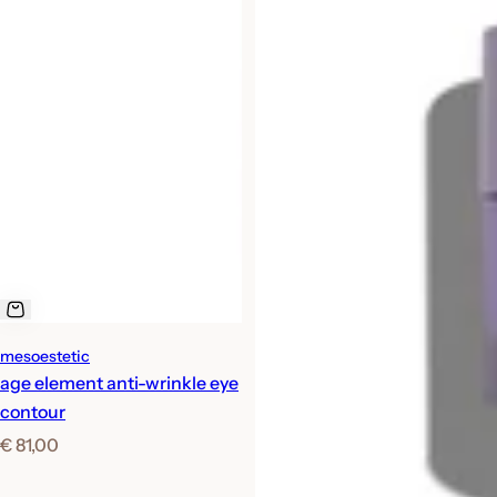
mesoestetic
age element anti-wrinkle eye
contour
N
€ 81,00
o