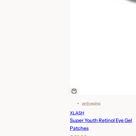
r
m
a
l
e
p
r
i
j
s
anti-aging
XLASH
Super Youth Retinol Eye Gel
Patches